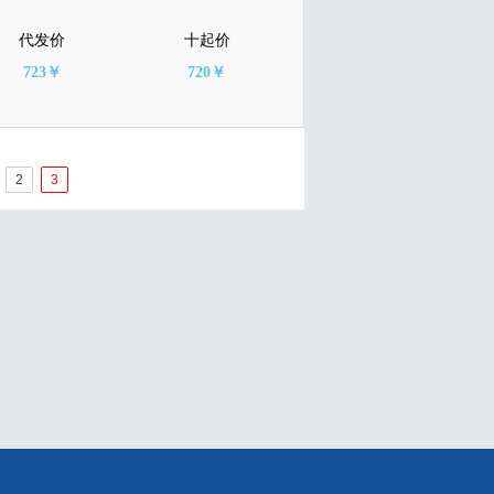
代发价
十起价
723￥
720￥
2
3