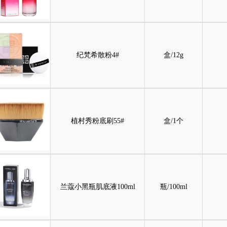
纪梵希散粉4#
盒/12g
植村秀粉底刷55#
盒/1个
兰蔻小黑瓶肌底液100ml
瓶/100ml