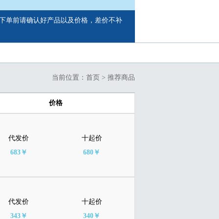
下单前请确认好产品以及价格，差价不补
当前位置：
首页
>
推荐商品
价格
代发价
十起价
683￥
680￥
代发价
十起价
343￥
340￥