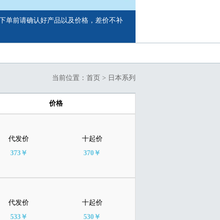
下单前请确认好产品以及价格，差价不补
当前位置：
首页
>
日本系列
价格
代发价
十起价
373￥
370￥
代发价
十起价
533￥
530￥