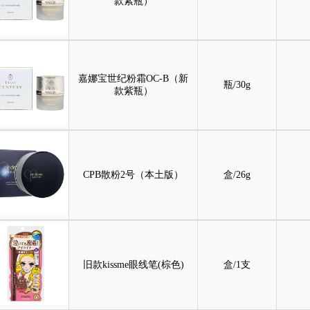
款紫瓶）
嘉娜宝世纪粉霜OC-B（新
瓶/30g
款紫瓶）
CPB散粉2号（本土版）
盒/26g
旧款kissme眼线笔(棕色)
盒/1支