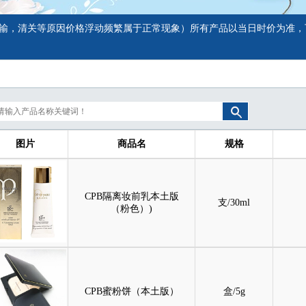
输，清关等原因价格浮动频繁属于正常现象）所有产品以当日时价为准，
图片
商品名
规格
CPB隔离妆前乳本土版
支/30ml
（粉色）)
CPB蜜粉饼（本土版）
盒/5g