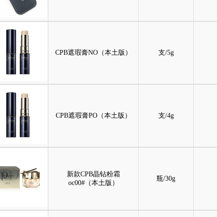
CPB遮瑕膏NO（本土版）
支/5g
CPB遮瑕膏PO（本土版）
支/4g
新款CPB晶钻粉霜
瓶/30g
oc00#（本土版）